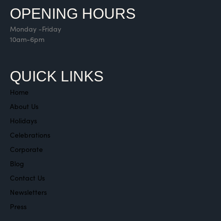
OPENING HOURS
Monday -Friday
10am-6pm
QUICK LINKS
Home
About Us
Holidays
Celebrations
Corporate
Blog
Contact Us
Newsletters
Press