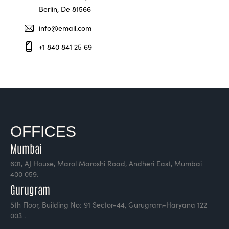
Berlin, De 81566
info@email.com
+1 840 841 25 69
OFFICES
Mumbai
601, AJ House, Marol Maroshi Road, Andheri East, Mumbai
400 059.
Gurugram
5th Floor, Building No: 91 Sector-44, Gurugram-Haryana 122
003 .