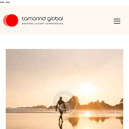
"""
"""