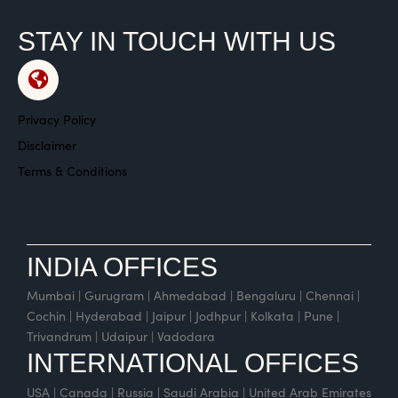
STAY IN TOUCH WITH US
Privacy Policy
Disclaimer
Terms & Conditions
INDIA OFFICES
Mumbai | Gurugram | Ahmedabad | Bengaluru | Chennai |
Cochin | Hyderabad | Jaipur | Jodhpur | Kolkata | Pune |
Trivandrum | Udaipur | Vadodara
INTERNATIONAL OFFICES
USA | Canada | Russia | Saudi Arabia | United Arab Emirates